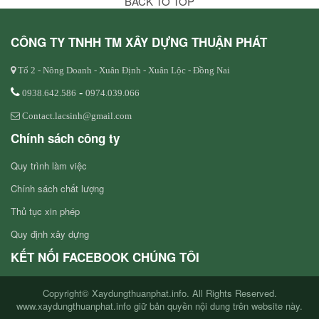
BACK TO TOP
CÔNG TY TNHH TM XÂY DỰNG THUẬN PHÁT
Tổ 2 - Nông Doanh - Xuân Định - Xuân Lộc - Đồng Nai
-
0938.642.586
0974.039.066
Contact.lacsinh@gmail.com
Chính sách công ty
Quy trình làm việc
Chính sách chất lượng
Thủ tục xin phép
Quy định xây dựng
KẾT NỐI FACEBOOK CHÚNG TÔI
Copyright© Xaydungthuanphat.info. All Rights Reserved.
www.xaydungthuanphat.info giữ bản quyền nội dung trên website này.